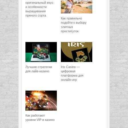
оригинальный вкус
и особенности
выращивания
пряного сорта
Как правильно
подойти к выбору
элитных
проституток
Лучшие стратегии
Iris Casino —
для лайв-казино
цифровая
платформа для
онлайн-игр
Как работают
уровни VIP в казино