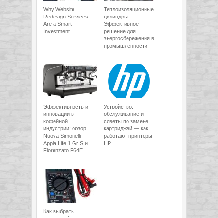
Why Website
Теплоизоляционные
Redesign Services
цилиндры:
Are a Smart
Эффективное
Investment
решение для
энергосбережения в
промышленности
Эффективность и
Устройство,
инновации в
обслуживание и
кофейной
советы по замене
индустрии: обзор
картриджей — как
Nuova Simonelli
работают принтеры
Appia Life 1 Gr S и
HP
Fiorenzato F64E
Как выбрать