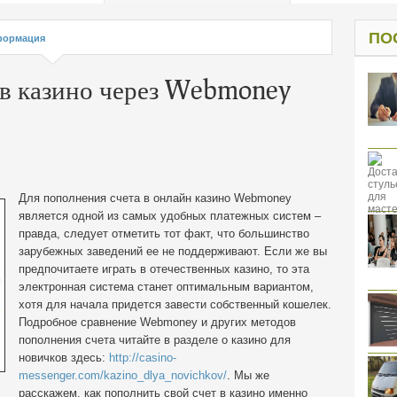
од к защите
ресов клиентов
ПО
ормация
 в казино через Webmoney
Для пополнения счета в онлайн казино Webmoney
является одной из самых удобных платежных систем –
правда, следует отметить тот факт, что большинство
зарубежных заведений ее не поддерживают.
Если же вы
предпочитаете играть в отечественных казино, то эта
электронная система станет оптимальным вариантом,
хотя для начала придется завести собственный кошелек.
Подробное сравнение Webmoney и других методов
пополнения счета читайте в разделе о казино для
новичков здесь:
http://casino-
messenger.com/kazino_dlya_novichkov/
. Мы же
расскажем, как пополнить свой счет в казино именно