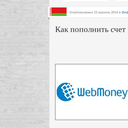
подх
инте
Опубликовано
23 апреля, 2014
в
Инф
Как пополнить счет