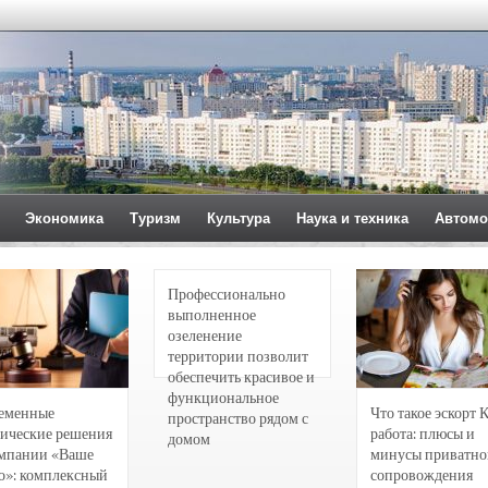
Экономика
Туризм
Культура
Наука и техника
Автомо
Профессионально
выполненное
озеленение
территории позволит
обеспечить красивое и
функциональное
еменные
Что такое эскорт 
пространство рядом с
ические решения
работа: плюсы и
домом
омпании «Ваше
минусы приватно
о»: комплексный
сопровождения