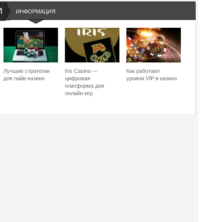
И
ИНФОРМАЦИЯ
Лучшие стратегии
Iris Casino —
Как работают
для лайв-казино
цифровая
уровни VIP в казино
платформа для
онлайн-игр