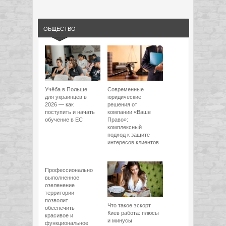
ОБЩЕСТВО
Учёба в Польше
Современные
для украинцев в
юридические
2026 — как
решения от
поступить и начать
компании «Ваше
обучение в ЕС
Право»:
комплексный
подход к защите
интересов клиентов
Профессионально
выполненное
озеленение
территории
позволит
Что такое эскорт
обеспечить
Киев работа: плюсы
красивое и
и минусы
функциональное