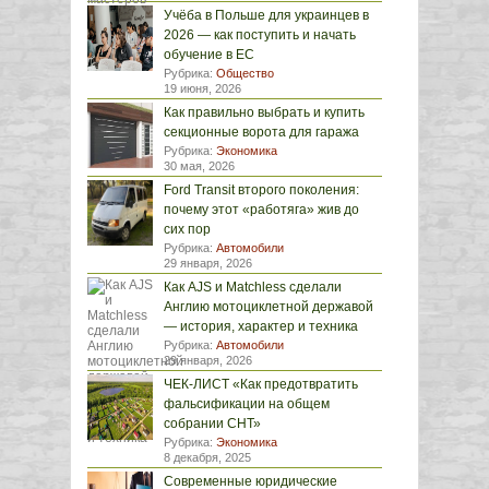
Учёба в Польше для украинцев в
2026 — как поступить и начать
обучение в ЕС
Рубрика:
Общество
19 июня, 2026
Как правильно выбрать и купить
секционные ворота для гаража
Рубрика:
Экономика
30 мая, 2026
Ford Transit второго поколения:
почему этот «работяга» жив до
сих пор
Рубрика:
Автомобили
29 января, 2026
Как AJS и Matchless сделали
Англию мотоциклетной державой
— история, характер и техника
Рубрика:
Автомобили
29 января, 2026
ЧЕК-ЛИСТ «Как предотвратить
фальсификации на общем
собрании СНТ»
Рубрика:
Экономика
8 декабря, 2025
Современные юридические