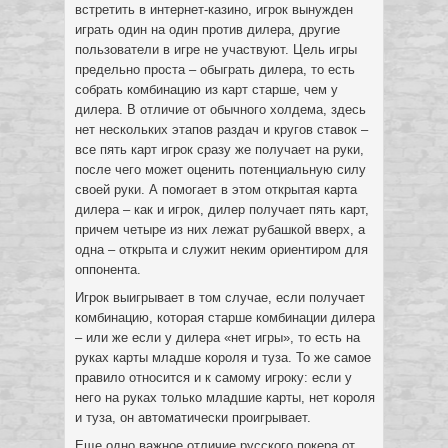
встретить в интернет-казино, игрок вынужден
играть один на один против дилера, другие
пользователи в игре не участвуют. Цель игры
предельно проста – обыграть дилера, то есть
собрать комбинацию из карт старше, чем у
дилера. В отличие от обычного холдема, здесь
нет нескольких этапов раздач и кругов ставок –
все пять карт игрок сразу же получает на руки,
после чего может оценить потенциальную силу
своей руки. А помогает в этом открытая карта
дилера – как и игрок, дилер получает пять карт,
причем четыре из них лежат рубашкой вверх, а
одна – открыта и служит неким ориентиром для
оппонента.
Игрок выигрывает в том случае, если получает
комбинацию, которая старше комбинации дилера
– или же если у дилера «нет игры», то есть на
руках карты младше короля и туза. То же самое
правило относится и к самому игроку: если у
него на руках только младшие карты, нет короля
и туза, он автоматически проигрывает.
Еще одно важное отличие русского покера от