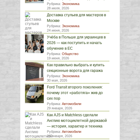
Рубрика:
Экономика
28 июля, 2026
Доставка стульев для мастеров в
Москве
Рубрика:
Экономика
24 июня, 2026
Учёба в Польше для украинцев в
2026 — как поступить и начать
обучение в ЕС
Рубрика:
Общество
19 июня, 2026
Как правильно выбрать и купить
секционные ворота для гаража
Рубрика:
Экономика
30 мая, 2026
Ford Transit второго поколения:
почему этот «работяга» жив до
сих пор
Рубрика:
Автомобили
29 января, 2026
Как AJS и Matchless сделали
Англию мотоциклетной державой
— история, характер и техника
Рубрика:
Автомобили
29 января, 2026