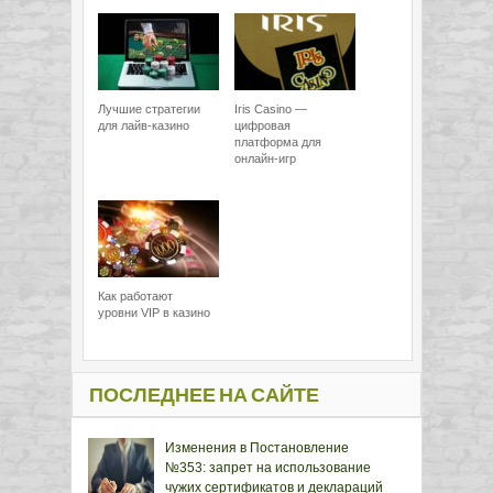
Лучшие стратегии
Iris Casino —
для лайв-казино
цифровая
платформа для
онлайн-игр
Как работают
уровни VIP в казино
ПОСЛЕДНЕЕ НА САЙТЕ
Изменения в Постановление
№353: запрет на использование
чужих сертификатов и деклараций