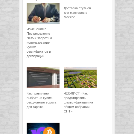
Доставка стульев
для мастеров в
Москве
Изменения в
Постановление
№353: запрет на
использование
чужих
сертификатов и
деклараций
Как правильно
ЧЕК-ЛИСТ «Как
выбрать и купить
предотвратить
секционные ворота
фальсификации на
для гаража
общем собрании
СНТ»