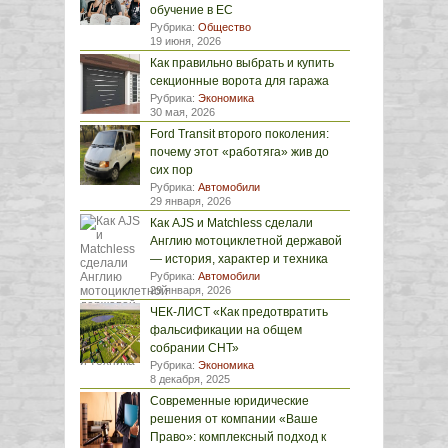
обучение в ЕС
Рубрика:
Общество
19 июня, 2026
Как правильно выбрать и купить
секционные ворота для гаража
Рубрика:
Экономика
30 мая, 2026
Ford Transit второго поколения:
почему этот «работяга» жив до
сих пор
Рубрика:
Автомобили
29 января, 2026
Как AJS и Matchless сделали
Англию мотоциклетной державой
— история, характер и техника
Рубрика:
Автомобили
29 января, 2026
ЧЕК-ЛИСТ «Как предотвратить
фальсификации на общем
собрании СНТ»
Рубрика:
Экономика
8 декабря, 2025
Современные юридические
решения от компании «Ваше
Право»: комплексный подход к