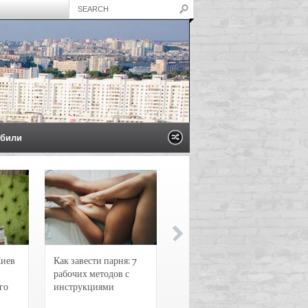
били
Киев
Как завести парня: 7
Новости и
рабочих методов с
чрезвычайные
го
инструкциями
происшествия в
Воронеже