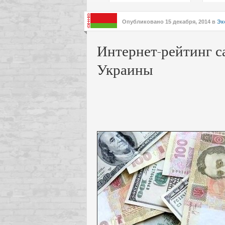
подх
инте
Опубликовано
15 декабря, 2014
в
Эк
Интернет-рейтинг 
Украины