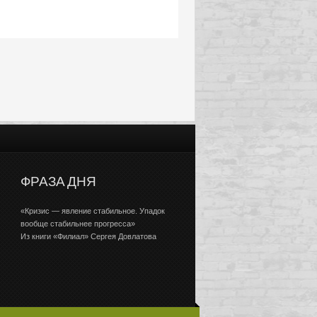
ФРАЗА ДНЯ
«Кризис — явление стабильное. Упадок
вообще стабильнее прогресса»
Из книги «Филиал» Сергея Довлатова