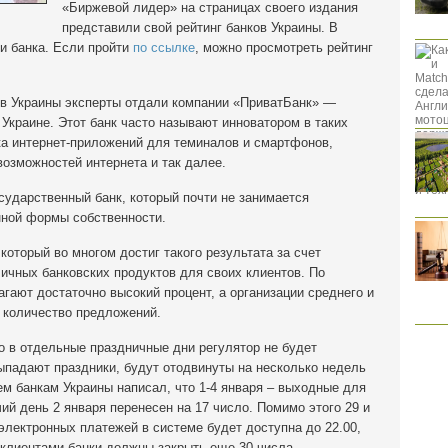
«Биржевой лидер» на страницах своего издания
представили свой рейтинг банков Украины. В
и банка. Если пройти
по ссылке
, можно просмотреть рейтинг
ов Украины эксперты отдали компании «ПриватБанк» —
 Украине. Этот банк часто называют инноватором в таких
ка интернет-приложений для теминалов и смартфонов,
озможностей интернета и так далее.
ударственный банк, который почти не занимается
нной формы собственности.
который во многом достиг такого результата за счет
личных банковских продуктов для своих клиентов. По
гают достаточно высокий процент, а организации среднего и
 количество предложений.
о в отдельные праздничные дни регулятор не будет
выпадают праздники, будут отодвинуты на несколько недель
ем банкам Украины написал, что 1-4 января – выходные для
ий день 2 января перенесен на 17 число. Помимо этого 29 и
лектронных платежей в системе будет доступна до 22.00,
с клиентами банки должны закрыть еще 30 числа.