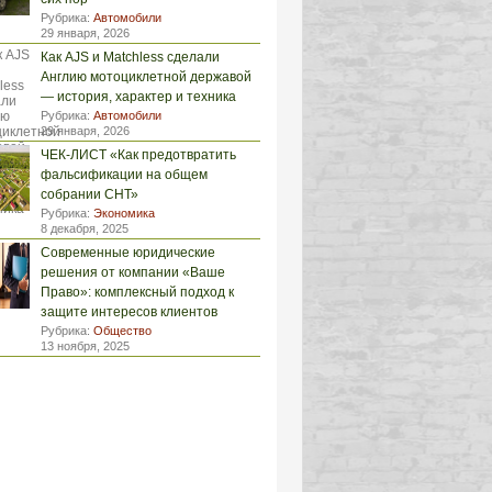
Рубрика:
Автомобили
29 января, 2026
Как AJS и Matchless сделали
Англию мотоциклетной державой
— история, характер и техника
Рубрика:
Автомобили
29 января, 2026
ЧЕК-ЛИСТ «Как предотвратить
фальсификации на общем
собрании СНТ»
Рубрика:
Экономика
8 декабря, 2025
Современные юридические
решения от компании «Ваше
Право»: комплексный подход к
защите интересов клиентов
Рубрика:
Общество
13 ноября, 2025