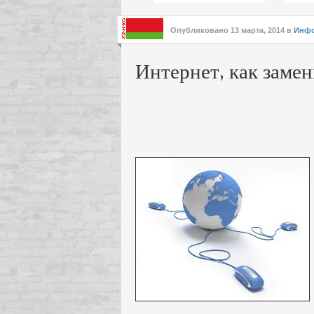
подх
инте
Опубликовано
13 марта, 2014
в
Инф
Интернет, как заме