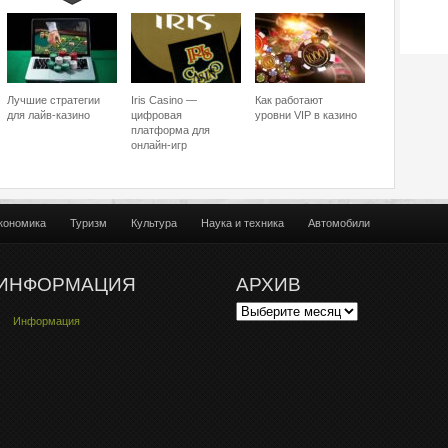
Лучшие стратегии
Iris Casino —
Как работают
для лайв-казино
цифровая
уровни VIP в казино
платформа для
онлайн-игр
кономика
Туризм
Культура
Наука и техника
Автомобили
ИНФОРМАЦИЯ
АРХИВ
Информация