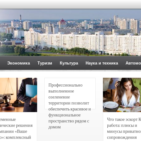
Экономика
Туризм
Культура
Наука и техника
Автомо
Профессионально
выполненное
озеленение
территории позволит
обеспечить красивое и
функциональное
еменные
Что такое эскорт 
пространство рядом с
ические решения
работа: плюсы и
домом
омпании «Ваше
минусы приватно
о»: комплексный
сопровождения