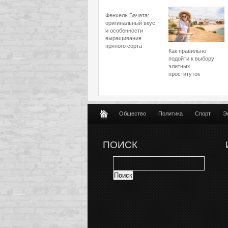
Фенхель Бачата:
оригинальный вкус
и особенности
выращивания
пряного сорта
Как правильно
подойти к выбору
элитных
проституток
Общество
Политика
Спорт
Э
ПОИСК