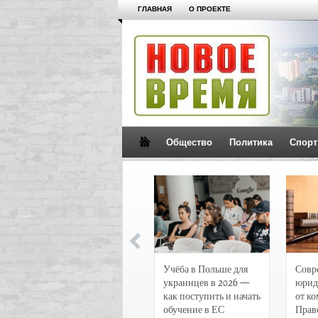
ГЛАВНАЯ
О ПРОЕКТЕ
Общество
Политика
Спорт
Новости и
Учёба в Польше для
Совр
чрезвычайные
украинцев в 2026 —
юрид
происшествия в
как поступить и начать
от к
Воронеже
обучение в ЕС
Прав