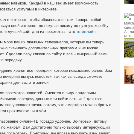
венных навыков. Каждый в наш век имеет возможность
оваться услугами в интернете.
хал в интернет, чтобы обосноваться там. Теперь любой
ьзуя свой интернет, не покупая никому не нужную коробку.
те и лучший сайт для их просмотра – это
тв онлайн
.
ам море ваших любимых телеканалов, которые вы теперь
ужно скачивать дополнительных программ и не нужно
ет. Сделали пару кликов по сайту и всё – выбранный вами
ую передачу.
видение хранит все передачи, которое показывало ранее. Вам
и вечерний выпуск новостей, так как вы всегда сможете
 хранит для вас эти записи.
ля просмотра новостей. Имеются в виду владельцы
ильную передачу данных или найти сеть wi-fi для того,
амного упрощает жизнь потому, что смартфон можно брать с
тся практически ни в чём.
ользование онлайн-ТВ гораздо удобнее. Во-первых, потому
и по жанрам. Вам достаточно только выбрать интересующий
аете посмотреть. Во-вторых, вы вправе выбирать язык ваших