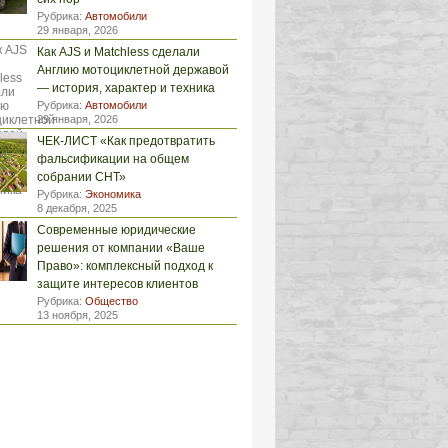
Рубрика:
Автомобили
29 января, 2026
Как AJS и Matchless сделали
Англию мотоциклетной державой
— история, характер и техника
Рубрика:
Автомобили
29 января, 2026
ЧЕК-ЛИСТ «Как предотвратить
фальсификации на общем
собрании СНТ»
Рубрика:
Экономика
8 декабря, 2025
Современные юридические
решения от компании «Ваше
Право»: комплексный подход к
защите интересов клиентов
Рубрика:
Общество
13 ноября, 2025