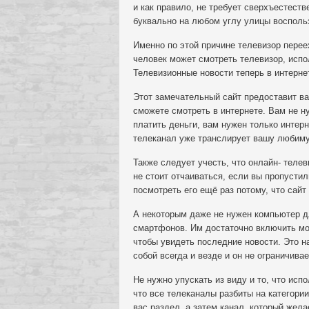
и как правило, не требует сверхъестест
буквально на любом углу улицы воспольз
Именно по этой причине телевизор перее
человек может смотреть телевизор, испол
Телевизионные новости теперь в интерне
Этот замечательный сайт предоставит в
сможете смотреть в интернете. Вам не н
платить деньги, вам нужен только интерн
телеканал уже транслирует вашу любим
Также следует учесть, что онлайн- теле
не стоит отчаиваться, если вы пропустил
посмотреть его ещё раз потому, что сайт
А некоторым даже не нужен компьютер д
смартфонов. Им достаточно включить моб
чтобы увидеть последние новости. Это н
собой всегда и везде и он не ограничивае
Не нужно упускать из виду и то, что исп
что все телеканалы разбиты на категори
вас раздел, а затем канал, который жел