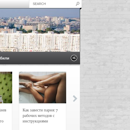
били
Киев
Как завести парня: 7
Новости и
рабочих методов с
чрезвычайные
го
инструкциями
происшествия в
Воронеже