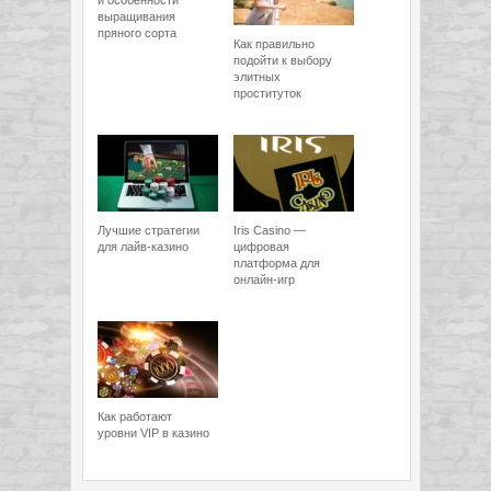
и особенности
выращивания
пряного сорта
Как правильно
подойти к выбору
элитных
проституток
Лучшие стратегии
Iris Casino —
для лайв-казино
цифровая
платформа для
онлайн-игр
Как работают
уровни VIP в казино