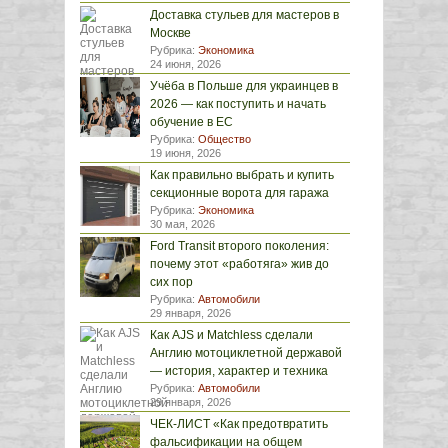
Доставка стульев для мастеров в
Москве
Рубрика:
Экономика
24 июня, 2026
Учёба в Польше для украинцев в
2026 — как поступить и начать
обучение в ЕС
Рубрика:
Общество
19 июня, 2026
Как правильно выбрать и купить
секционные ворота для гаража
Рубрика:
Экономика
30 мая, 2026
Ford Transit второго поколения:
почему этот «работяга» жив до
сих пор
Рубрика:
Автомобили
29 января, 2026
Как AJS и Matchless сделали
Англию мотоциклетной державой
— история, характер и техника
Рубрика:
Автомобили
29 января, 2026
ЧЕК-ЛИСТ «Как предотвратить
фальсификации на общем