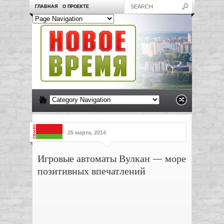
ГЛАВНАЯ
О ПРОЕКТЕ
25 марта, 2014
Игровые автоматы Вулкан — море
позитивных впечатлений