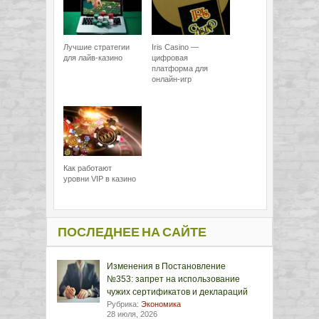
Лучшие стратегии
Iris Casino —
для лайв-казино
цифровая
платформа для
онлайн-игр
Как работают
уровни VIP в казино
ПОСЛЕДНЕЕ НА САЙТЕ
Изменения в Постановление
№353: запрет на использование
чужих сертификатов и деклараций
Рубрика:
Экономика
28 июля, 2026