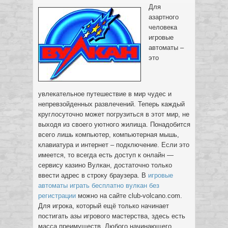
Для
азартного
человека
игровые
автоматы –
это
увлекательное путешествие в мир чудес и
непревзойденных развлечений. Теперь каждый
круглосуточно может погрузиться в этот мир, не
выходя из своего уютного жилища.
Понадобится
всего лишь компьютер, компьютерная мышь,
клавиатура и интернет – подключение. Если это
имеется, то всегда есть доступ к онлайн —
сервису казино Вулкан, достаточно только
ввести адрес в строку браузера. В
игровые
автоматы играть бесплатно вулкан без
регистрации
можно на сайте club-volcano.com.
Для игрока, который ещё только начинает
постигать азы игрового мастерства, здесь есть
масса преимуществ. Любого начинающего