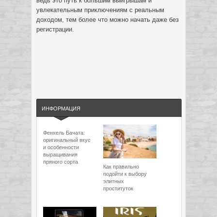
ведь это путь к большим выигрышам и
увлекательным приключениям с реальным
доходом, тем более что можно начать даже без
регистрации.
ИНФОРМАЦИЯ
Фенхель Бачата:
оригинальный вкус
и особенности
выращивания
пряного сорта
Как правильно
подойти к выбору
элитных
проституток