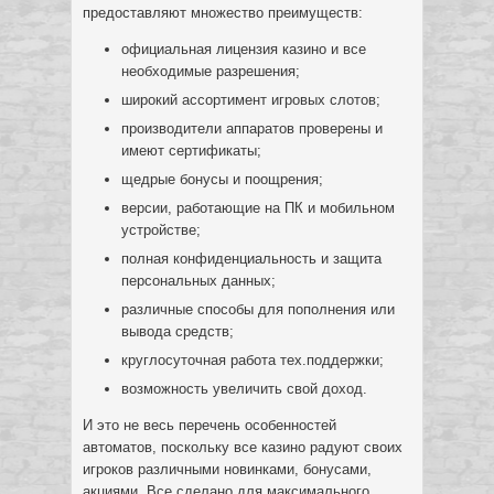
предоставляют множество преимуществ:
официальная лицензия казино и все
необходимые разрешения;
широкий ассортимент игровых слотов;
производители аппаратов проверены и
имеют сертификаты;
щедрые бонусы и поощрения;
версии, работающие на ПК и мобильном
устройстве;
полная конфиденциальность и защита
персональных данных;
различные способы для пополнения или
вывода средств;
круглосуточная работа тех.поддержки;
возможность увеличить свой доход.
И это не весь перечень особенностей
автоматов, поскольку все казино радуют своих
игроков различными новинками, бонусами,
акциями. Все сделано для максимального