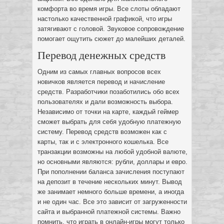
комфорта во время игры. Все слоты обладают
настолько качественной графикой, что игры
затягивают с головой. Звуковое сопровождение
помогает ощутить сюжет до малейших деталей.
Перевод денежных средств
Одним из самых главных вопросов всех
новичков является перевод и начисление
средств. Разработчики позаботились обо всех
пользователях и дали возможность выбора.
Независимо от точки на карте, каждый геймер
сможет выбрать для себя удобную платежную
систему. Перевод средств возможен как с
карты, так и с электронного кошелька. Все
транзакции возможны на любой удобной валюте,
но основными являются: рубли, доллары и евро.
При пополнении баланса зачисления поступают
на депозит в течение нескольких минут. Вывод
же занимает немного больше времени, а иногда
и не один час. Все это зависит от загруженности
сайта и выбранной платежной системы. Важно
помнить, что играть в онлайн-игры могут только