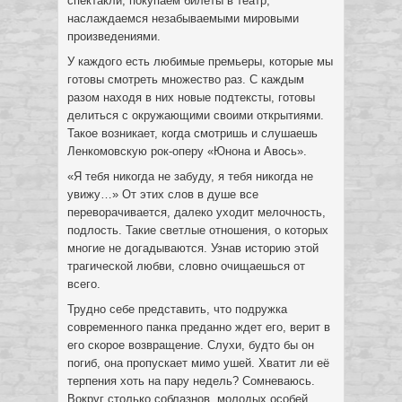
спектакли, покупаем билеты в театр,
наслаждаемся незабываемыми мировыми
произведениями.
У каждого есть любимые премьеры, которые мы
готовы смотреть множество раз. С каждым
разом находя в них новые подтексты, готовы
делиться с окружающими своими открытиями.
Такое возникает, когда смотришь и слушаешь
Ленкомовскую рок-оперу «Юнона и Авось».
«Я тебя никогда не забуду, я тебя никогда не
увижу…» От этих слов в душе все
переворачивается, далеко уходит мелочность,
подлость. Такие светлые отношения, о которых
многие не догадываются. Узнав историю этой
трагической любви, словно очищаешься от
всего.
Трудно себе представить, что подружка
современного панка преданно ждет его, верит в
его скорое возвращение. Слухи, будто бы он
погиб, она пропускает мимо ушей. Хватит ли её
терпения хоть на пару недель? Сомневаюсь.
Вокруг столько соблазнов, молодых особей,