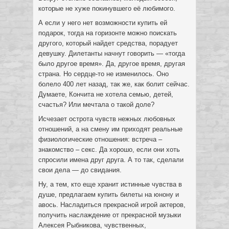
которые не хуже покинувшего её любимого.
А если у него нет возможности купить ей
подарок, тогда на горизонте можно поискать
другого, который найдет средства, порадует
девушку. Дилетанты начнут говорить — «тогда
было другое время». Да, другое время, другая
страна. Но сердце-то не изменилось. Оно
болело 400 лет назад, так же, как болит сейчас.
Думаете, Кончита не хотела семью, детей,
счастья? Или мечтала о такой доле?
Исчезает острота чувств нежных любовных
отношений, а на смену им приходят реальные
физиологические отношения: встреча –
знакомство – секс. Да хорошо, если они хоть
спросили имена друг друга. А то так, сделали
свои дела — до свидания.
Ну, а тем, кто еще хранит истинные чувства в
душе, предлагаем купить билеты на юнону и
авось. Насладиться прекрасной игрой актеров,
получить наслаждение от прекрасной музыки
Алексея Рыбникова, чувственных,