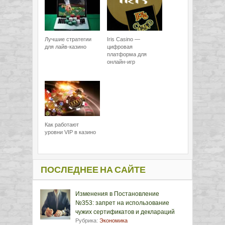
Лучшие стратегии
Iris Casino —
для лайв-казино
цифровая
платформа для
онлайн-игр
Как работают
уровни VIP в казино
ПОСЛЕДНЕЕ НА САЙТЕ
Изменения в Постановление
№353: запрет на использование
чужих сертификатов и деклараций
Рубрика:
Экономика