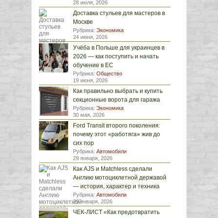
28 июля, 2026
Доставка стульев для мастеров в
Москве
Рубрика:
Экономика
24 июня, 2026
Учёба в Польше для украинцев в
2026 — как поступить и начать
обучение в ЕС
Рубрика:
Общество
19 июня, 2026
Как правильно выбрать и купить
секционные ворота для гаража
Рубрика:
Экономика
30 мая, 2026
Ford Transit второго поколения:
почему этот «работяга» жив до
сих пор
Рубрика:
Автомобили
29 января, 2026
Как AJS и Matchless сделали
Англию мотоциклетной державой
— история, характер и техника
Рубрика:
Автомобили
29 января, 2026
ЧЕК-ЛИСТ «Как предотвратить