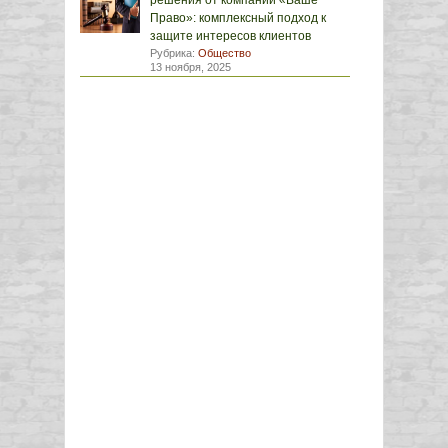
решения от компании «Ваше
Право»: комплексный подход к
защите интересов клиентов
Рубрика:
Общество
13 ноября, 2025