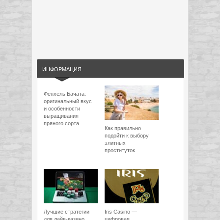
ИНФОРМАЦИЯ
Фенхель Бачата:
оригинальный вкус
и особенности
выращивания
пряного сорта
Как правильно
подойти к выбору
элитных
проституток
Лучшие стратегии
Iris Casino —
для лайв-казино
цифровая