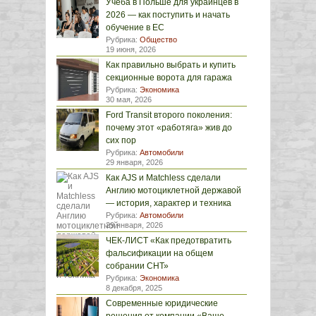
Учёба в Польше для украинцев в
2026 — как поступить и начать
обучение в ЕС
Рубрика:
Общество
19 июня, 2026
Как правильно выбрать и купить
секционные ворота для гаража
Рубрика:
Экономика
30 мая, 2026
Ford Transit второго поколения:
почему этот «работяга» жив до
сих пор
Рубрика:
Автомобили
29 января, 2026
Как AJS и Matchless сделали
Англию мотоциклетной державой
— история, характер и техника
Рубрика:
Автомобили
29 января, 2026
ЧЕК-ЛИСТ «Как предотвратить
фальсификации на общем
собрании СНТ»
Рубрика:
Экономика
8 декабря, 2025
Современные юридические