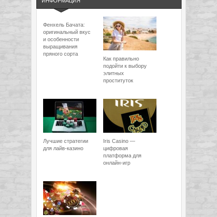
ИНФОРМАЦИЯ
Фенхель Бачата:
оригинальный вкус
и особенности
выращивания
пряного сорта
Как правильно
подойти к выбору
элитных
проституток
Лучшие стратегии
Iris Casino —
для лайв-казино
цифровая
платформа для
онлайн-игр