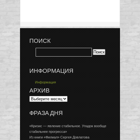
ПОИСК
ИНФОРМАЦИЯ
Информация
АРХИВ
ФРАЗА ДНЯ
«Кризис — явление стабильное. Упадок вообще
стабильнее прогресса»
Из книги «Филиал» Сергея Довлатова