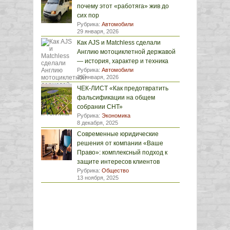
почему этот «работяга» жив до
сих пор
Рубрика:
Автомобили
29 января, 2026
Как AJS и Matchless сделали
Англию мотоциклетной державой
— история, характер и техника
Рубрика:
Автомобили
29 января, 2026
ЧЕК-ЛИСТ «Как предотвратить
фальсификации на общем
собрании СНТ»
Рубрика:
Экономика
8 декабря, 2025
Современные юридические
решения от компании «Ваше
Право»: комплексный подход к
защите интересов клиентов
Рубрика:
Общество
13 ноября, 2025