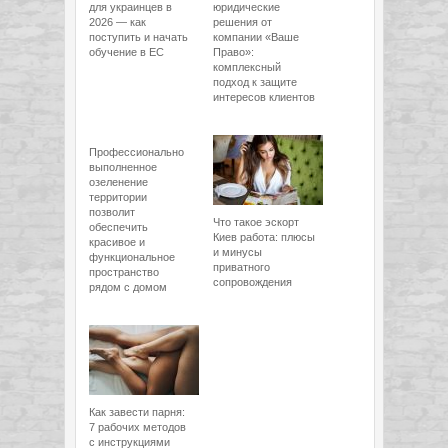
для украинцев в
юридические
2026 — как
решения от
поступить и начать
компании «Ваше
обучение в ЕС
Право»:
комплексный
подход к защите
интересов клиентов
Профессионально
выполненное
озеленение
территории
позволит
Что такое эскорт
обеспечить
Киев работа: плюсы
красивое и
и минусы
функциональное
приватного
пространство
сопровождения
рядом с домом
Как завести парня:
7 рабочих методов
с инструкциями