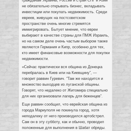
гражданам Украины, России и стран СНГ и Азии
не обязательно открывать бизнес, вкладывать
инвестиции или покупать недвижимость. Среди
евреев, живущих на постсоветском
пространстве очень многие стремятся
иммигрировать. Бытует мнение, что евреи
выбирают в качестве страны для ПМЖ Израиль,
но на самом деле очень частым выбором также
являются Германия и Кипр, особенно для тех,
кто имеет финансовые возможности для покупки
недвижимости.
«Сейчас практически вся община из Донецка
перебралась в Киев или на Киевщину”, —
говорит раввин Гуревич. “Там же находится и
множество выходцев из луганской общины.
Говорят, что недалеко от Житомира специально
для них организовали лагерь для беженцев”.
Еще раввин сообщил, что еврейская община из
города Мариуполя не покинула город, хотя
неподалеку от него производился артобстрел.
Сам он в эту субботу, как и обычно, проводил
положенные для выполнения в Шабат обряды.