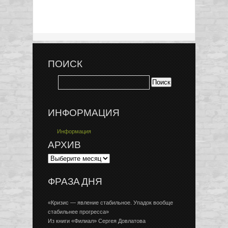
ПОИСК
ИНФОРМАЦИЯ
Информация
АРХИВ
ФРАЗА ДНЯ
«Кризис — явление стабильное. Упадок вообще
стабильнее прогресса»
Из книги «Филиал» Сергея Довлатова