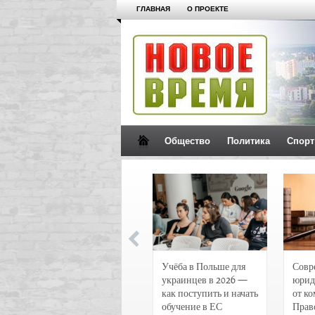
ГЛАВНАЯ
О ПРОЕКТЕ
Общество
Политика
Спорт
Новости и
Учёба в Польше для
Совр
чрезвычайные
украинцев в 2026 —
юрид
происшествия в
как поступить и начать
от к
Воронеже
обучение в ЕС
Прав