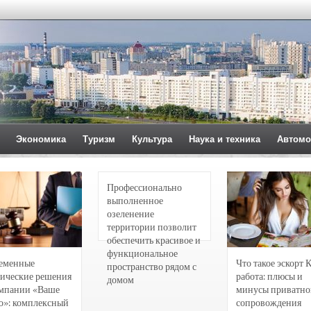
Экономика
Туризм
Культура
Наука и техника
Автомо
Профессионально
выполненное
озеленение
территории позволит
обеспечить красивое и
функциональное
еменные
Что такое эскорт 
пространство рядом с
ические решения
работа: плюсы и
домом
омпании «Ваше
минусы приватно
о»: комплексный
сопровождения