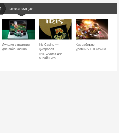
И
ИНФОРМАЦИЯ
Лучшие стратегии
Iris Casino —
Как работают
для лайв-казино
цифровая
уровни VIP в казино
платформа для
онлайн-игр