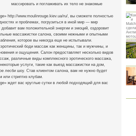
массировать и поглаживать их тело не знакомые
e» http://www.moulinrouge.kiev.ua/ru/, вы сможете полностью
дностях и проблемах, погрузиться в иной мир — мир
ж добавит вам положительной энергии и эмоций, оздоровит
тельные массажистки салона, своими нежными и опытными
абления, которое вы никогда еще не испытывали.
эротический боди массаж как женщины, так и мужчины, и
новения и ощущения. Салон предоставляет несколько видов
ассаж, различные виды комплексного эротического массажа,
некоторые услуги, такие как выезд массажистки на дом,
ое лесби шоу. Став клиентом салона, вам не нужно будет
м или стриптиз клубам.
uge» ждет вас круглые сутки в любой подходящий для вас