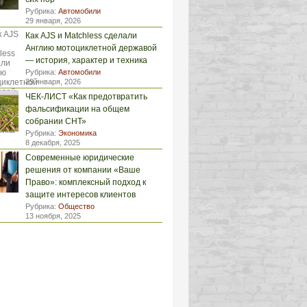
Рубрика:
Автомобили
29 января, 2026
Как AJS и Matchless сделали
Англию мотоциклетной державой
— история, характер и техника
Рубрика:
Автомобили
29 января, 2026
ЧЕК-ЛИСТ «Как предотвратить
фальсификации на общем
собрании СНТ»
Рубрика:
Экономика
8 декабря, 2025
Современные юридические
решения от компании «Ваше
Право»: комплексный подход к
защите интересов клиентов
Рубрика:
Общество
13 ноября, 2025