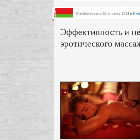
подх
инте
Опубликовано
23 апреля, 2014
в
Инф
Эффективность и н
эротического масса