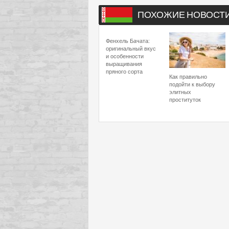
ПОХОЖИЕ НОВОСТ
Фенхель Бачата:
оригинальный вкус
и особенности
выращивания
пряного сорта
Как правильно
подойти к выбору
элитных
проституток