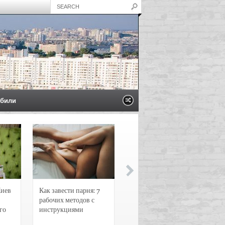
били
Киев
Как завести парня: 7
Новости и
рабочих методов с
чрезвычайные
го
инструкциями
происшествия в
Воронеже