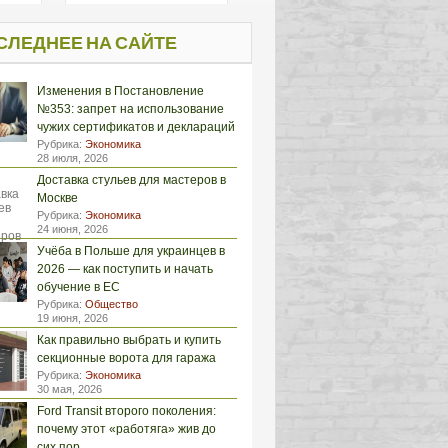
СЛЕДНЕЕ НА САЙТЕ
Изменения в Постановление
№353: запрет на использование
чужих сертификатов и деклараций
Рубрика:
Экономика
28 июля, 2026
Доставка стульев для мастеров в
Москве
Рубрика:
Экономика
24 июня, 2026
Учёба в Польше для украинцев в
2026 — как поступить и начать
обучение в ЕС
Рубрика:
Общество
19 июня, 2026
Как правильно выбрать и купить
секционные ворота для гаража
Рубрика:
Экономика
30 мая, 2026
Ford Transit второго поколения:
почему этот «работяга» жив до
сих пор