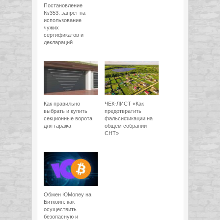
Постановление
№353: запрет на
использование
чужих
сертификатов и
деклараций
Как правильно
ЧЕК-ЛИСТ «Как
выбрать и купить
предотвратить
секционные ворота
фальсификации на
для гаража
общем собрании
СНТ»
Обмен ЮMoney на
Биткоин: как
осуществить
безопасную и