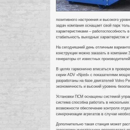
позитивного настроения и высокого уров
задач компания оснащает свой парк тол
характеристиками – работоспособность в
стабильность выходных характеристик и 
На сегодняшний день отличным вариантом
конструкции можно заказать в компании
генераторы от известных производителей
В целях гармонично вписаться в провере
серии ADV «Njord» с показателями мощно
разработаны на базе двигателей Volvo Pe
экономичность и высокий уровень безопа
Установки ПСМ оснащены системой управл
система способна работать в нескольки
возможности обеспечение контроля отде
синхронизации агрегатов в случае необх
Дополнительно такая станция может рас
агрегатами иностранного производства 