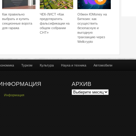
Как правильно
ЧЕК-ЛИСТ «Как
Обмен ЮMoney на
выбрать и купить
предотвратить
Биткоин: как
секционные ворота
фальсификации на
осуществить
для гаража
общем собрании
безопасную и
СНТ»
выгодную
транзакцию через
Wellcrypto
кономика
Туризм
Культура
Наука и техника
Автомобили
ИНФОРМАЦИЯ
АРХИВ
Информация