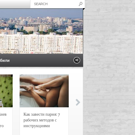
били
Киев
Как завести парня: 7
Новости и
рабочих методов с
чрезвычайные
го
инструкциями
происшествия в
Воронеже