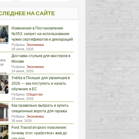
СЛЕДНЕЕ НА САЙТЕ
Изменения в Постановление
№353: запрет на использование
чужих сертификатов и деклараций
Рубрика:
Экономика
28 июля, 2026
Доставка стульев для мастеров в
Москве
Рубрика:
Экономика
24 июня, 2026
Учёба в Польше для украинцев в
2026 — как поступить и начать
обучение в ЕС
Рубрика:
Общество
19 июня, 2026
Как правильно выбрать и купить
секционные ворота для гаража
Рубрика:
Экономика
30 мая, 2026
Ford Transit второго поколения:
почему этот «работяга» жив до
сих пор