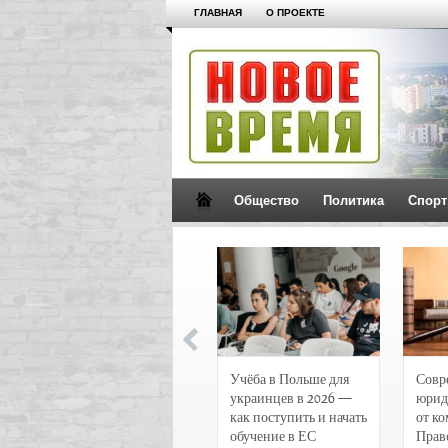
ГЛАВНАЯ
О ПРОЕКТЕ
Общество
Политика
Спорт
Новости и
Учёба в Польше для
Совр
чрезвычайные
украинцев в 2026 —
юрид
происшествия в
как поступить и начать
от к
Воронеже
обучение в ЕС
Прав