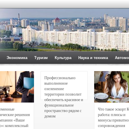
Экономика
Туризм
Культура
Наука и техника
Автомо
Профессионально
выполненное
озеленение
территории позволит
обеспечить красивое и
функциональное
еменные
Что такое эскорт 
пространство рядом с
ические решения
работа: плюсы и
домом
омпании «Ваше
минусы приватно
о»: комплексный
сопровождения