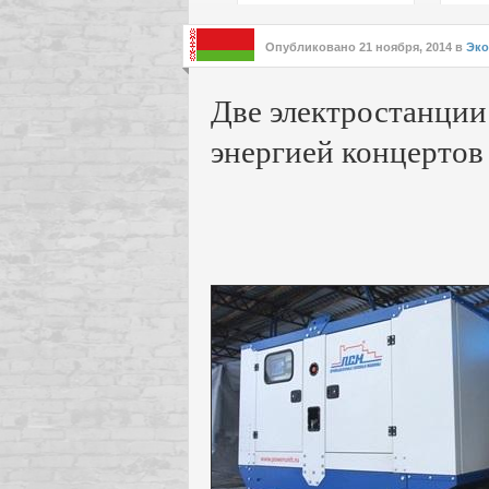
подх
инте
Опубликовано
21 ноября, 2014
в
Эко
Две электростанции
энергией концертов