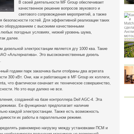
В своей деятельности MF Group обеспечивает
качественное решение вопросов звукового и
светового сопровождения мероприятий, а также
ня безопасности гостей. Для эффективной реализации таких
ько оборудованием с высокими качественными
 любых погодных условиях, низкий уровень шума,
так далее.
 дизельной электростанции является дгу 1000 ква. Такие
 ЗАО «Альтернатива». Это высококачественные дизель
.
нный годами парк заказчика были отобраны два агрегата
сти 300 кВт. Они, как и работающие в MF Group их коллеги,
nta, что фактически означает их техническое совершенство,
сности. Но это еще далеко не все.
ения, созданной на базе контроллера Deif AGC-4. Эта
х режимах. Ее функционал предполагает наличие
льно каждой электростанции. Также есть возможность
одимости их работы в параллельном режиме.
пределять равномерно нагрузку между установками ПСМ и
при необходимости получения максимально возможной