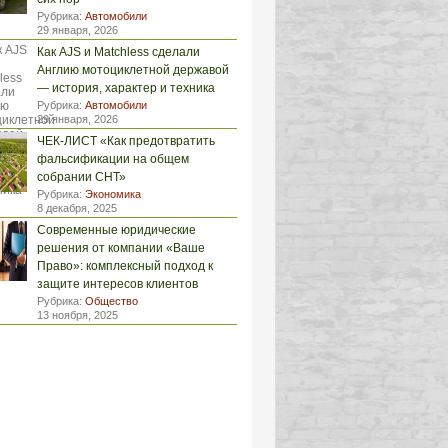
Рубрика:
Автомобили
29 января, 2026
Как AJS и Matchless сделали
Англию мотоциклетной державой
— история, характер и техника
Рубрика:
Автомобили
29 января, 2026
ЧЕК-ЛИСТ «Как предотвратить
фальсификации на общем
собрании СНТ»
Рубрика:
Экономика
8 декабря, 2025
Современные юридические
решения от компании «Ваше
Право»: комплексный подход к
защите интересов клиентов
Рубрика:
Общество
13 ноября, 2025