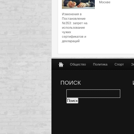
Москве
Изменения в
Постановление
№353: запрет на
использование
чужих
сертификатов и
деклараций
Общество
Политика
Спорт
Э
ПОИСК