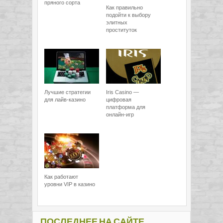
пряного сорта
Как правильно
подойти к выбору
элитных
проституток
Лучшие стратегии
Iris Casino —
для лайв-казино
цифровая
платформа для
онлайн-игр
Как работают
уровни VIP в казино
ПОСЛЕДНЕЕ НА САЙТЕ