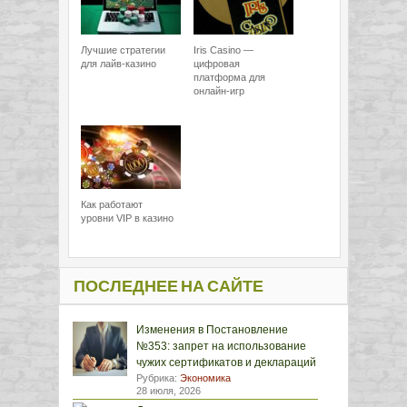
Лучшие стратегии
Iris Casino —
для лайв-казино
цифровая
платформа для
онлайн-игр
Как работают
уровни VIP в казино
ПОСЛЕДНЕЕ НА САЙТЕ
Изменения в Постановление
№353: запрет на использование
чужих сертификатов и деклараций
Рубрика:
Экономика
28 июля, 2026