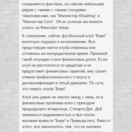
сохраняется фан-база, но совсем небольшая,
рядом с такими с такими соседями-
тяжеловесами, как “Манчестер Юнайтед” и
“Манчестер Сити”. Об их успехах вы можете
узнать на Фанспорт обзор.
К сожалению, сейчас футбольный клуб “Бери”
вплотную подошел к исчезновению. Все
предстоящие матчи клуба отменены или
отложены на неопределенное время. Причиной
такой ситуации стали финансовые долги. Если
клуб не расплатится по кредитам и не
предоставит финансовых гарантий, ему грозит
отмена профессионального статуса и
дисквалификация в пятый дивизион. По сути,
это смерть клуба “Бери”.
Клуб уже давно не хватал звезд с неба, но в
финансовые проблемы влез с приходом
предыдущего владельца, Стюарта Дея. Дей
занимался недвижимостью и был полон
желания вывести “Бери” в Премьер-лигу. Вместо
этого, все закончилось тем, что он заложил