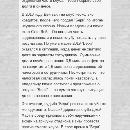
отдельные части клуба, чтобы покрыть свои
долги в бизнесе.
В 2018 году Дей взял на клуб несколько
кредитов. после чего продал “Бери” по итогам
неудачного сезона. Новым владельцем клуба
стал Стив Дейл. Он погасил часть
задолженности и помог клубу показать лучшие
результаты. Но уже в марте 2019 “Бери”
оказался в ситуации, когда денег не хватило
даже на зарплаты сотрудникам. Суммарные
долги клуба превышают 3,5 миллиона фунтов
по кредитам и 1,6 миллиона задолженностей
налоговой и сотрудникам. Несмотря на то, что
налоговая согласилась пойти навстречу, а
владельцу клуба поступали предложения о
покупке “Бери” — он сумел затянуть ситуацию
до ее нынешнего положения.
Фактически, судьба “Бери” решена из-за убогого
менеджмента. Бывший директор клуба Джой
Харт в среду приковала себя наручниками к
входу на трибуны стадиона в знак протеста
против смерти клуба. В свое время в “Бери”