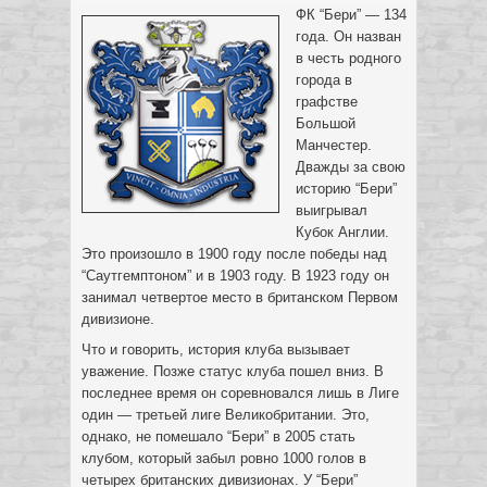
ФК “Бери” — 134
года. Он назван
в честь родного
города в
графстве
Большой
Манчестер.
Дважды за свою
историю “Бери”
выигрывал
Кубок Англии.
Это произошло в 1900 году после победы над
“Саутгемптоном” и в 1903 году. В 1923 году он
занимал четвертое место в британском Первом
дивизионе.
Что и говорить, история клуба вызывает
уважение. Позже статус клуба пошел вниз. В
последнее время он соревновался лишь в Лиге
один — третьей лиге Великобритании. Это,
однако, не помешало “Бери” в 2005 стать
клубом, который забыл ровно 1000 голов в
четырех британских дивизионах. У “Бери”