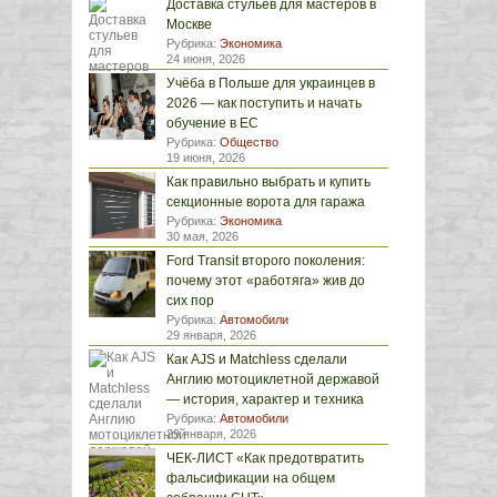
Доставка стульев для мастеров в
Москве
Рубрика:
Экономика
24 июня, 2026
Учёба в Польше для украинцев в
2026 — как поступить и начать
обучение в ЕС
Рубрика:
Общество
19 июня, 2026
Как правильно выбрать и купить
секционные ворота для гаража
Рубрика:
Экономика
30 мая, 2026
Ford Transit второго поколения:
почему этот «работяга» жив до
сих пор
Рубрика:
Автомобили
29 января, 2026
Как AJS и Matchless сделали
Англию мотоциклетной державой
— история, характер и техника
Рубрика:
Автомобили
29 января, 2026
ЧЕК-ЛИСТ «Как предотвратить
фальсификации на общем