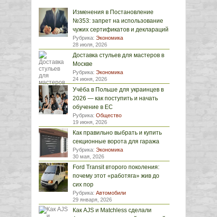
Изменения в Постановление
№353: запрет на использование
чужих сертификатов и деклараций
Рубрика:
Экономика
28 июля, 2026
Доставка стульев для мастеров в
Москве
Рубрика:
Экономика
24 июня, 2026
Учёба в Польше для украинцев в
2026 — как поступить и начать
обучение в ЕС
Рубрика:
Общество
19 июня, 2026
Как правильно выбрать и купить
секционные ворота для гаража
Рубрика:
Экономика
30 мая, 2026
Ford Transit второго поколения:
почему этот «работяга» жив до
сих пор
Рубрика:
Автомобили
29 января, 2026
Как AJS и Matchless сделали