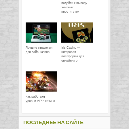
подойти к выбору
элитных
проституток
Лучшие стратегии
Iris Casino —
для лайв-казино
цифровая
платформа для
онлайн-игр
Как работают
уровни VIP в казино
ПОСЛЕДНЕЕ НА САЙТЕ