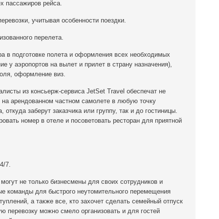
х пассажиров рейса.
еревозки, учитывая особенности поездки.
зованного перелета.
 в подготовке полета и оформления всех необходимых
е у аэропортов на вылет и прилет в страну назначения),
оля, оформление виз.
исты из консьерж-сервиса JetSet Travel обеспечат не
на арендованном частном самолете в любую точку
, откуда заберут заказчика или группу, так и до гостиницы.
овать номер в отеле и посоветовать ресторан для приятной
4/7.
могут не только бизнесмены для своих сотрудников и
вные команды для быстрого неутомительного перемещения
уплений, а также все, кто захочет сделать семейный отпуск
ю перевозку можно смело организовать и для гостей