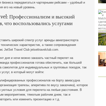
я бизнеса передвигаться чартерными рейсами – удобный и
ия его на новый уровень.
avel: Профессионализм и высокий
в, что воспользовались услугами
ставить широкий спектр услуг аренды авиатранспорта
 технических характеристик, а также сопровождения
 JetSet Travel Club jetsettravelclub.com.
нт дня и ночи можно заказать частный перелет на
манда профессионалов готова обеспечить, как большой
а самолетов для индивидуальных и групповых поездок, так
услуг, в который могут войти:
лифицированных профессионалов на борту авиасудна
организация трапезы, аперитива по вкусу заказчика), которое
 уютных условия для перелета на любые расстояния. В
ным мероприятием, тяжелым рабочим днем, так и
овторить или изменить презентацию и т.д.