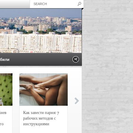
били
Киев
Как завести парня: 7
Новости и
рабочих методов с
чрезвычайные
го
инструкциями
происшествия в
Воронеже