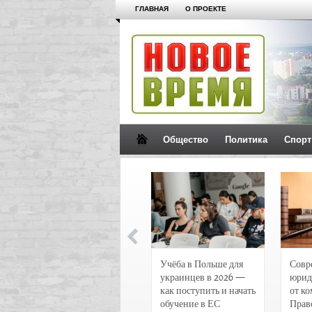
ГЛАВНАЯ
О ПРОЕКТЕ
Общество
Политика
Спорт
Новости и
Учёба в Польше для
Совр
чрезвычайные
украинцев в 2026 —
юрид
происшествия в
как поступить и начать
от к
Воронеже
обучение в ЕС
Прав