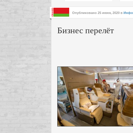
подх
инте
Опубликовано
25 июня, 2020
в
Инфо
Бизнес перелёт