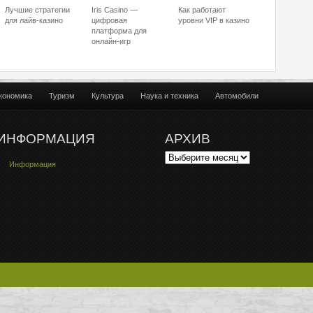
Лучшие стратегии
Iris Casino —
Как работают
для лайв-казино
цифровая
уровни VIP в казино
платформа для
онлайн-игр
кономика
Туризм
Культура
Наука и техника
Автомобили
ИНФОРМАЦИЯ
АРХИВ
Информация