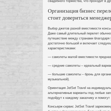
свадебного торжества, что проходит в др
Организация бизнес перел
стоит довериться менеджер
Выбор джетов разной вместимости консье
Даже самый длительный перелет обычной
путешествие между странами благодаря 
достаточно большой и включает следую
характеристиками:
— самолеты малой вместимости предназн
— средние самолеты – идеальный вариан
— большие самолеты – бронь для органи
музыкальной).
Ориентация JetSet Travel на индивидуал
альтернативные варианты под любые зап
подойдут к каждому заказчику и помогут
Консьерж-сервис JetSet Travel зарекоме