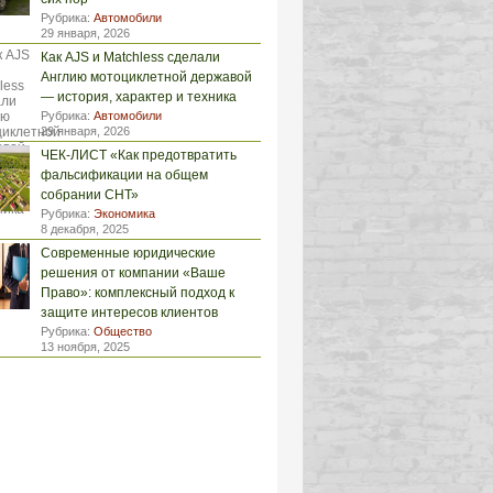
Рубрика:
Автомобили
29 января, 2026
Как AJS и Matchless сделали
Англию мотоциклетной державой
— история, характер и техника
Рубрика:
Автомобили
29 января, 2026
ЧЕК-ЛИСТ «Как предотвратить
фальсификации на общем
собрании СНТ»
Рубрика:
Экономика
8 декабря, 2025
Современные юридические
решения от компании «Ваше
Право»: комплексный подход к
защите интересов клиентов
Рубрика:
Общество
13 ноября, 2025