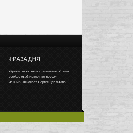
ФРАЗА ДНЯ
«Кризис — явление стабильное. Упадок
вообще стабильнее прогресса»
Из книги «Филиал» Сергея Довлатова