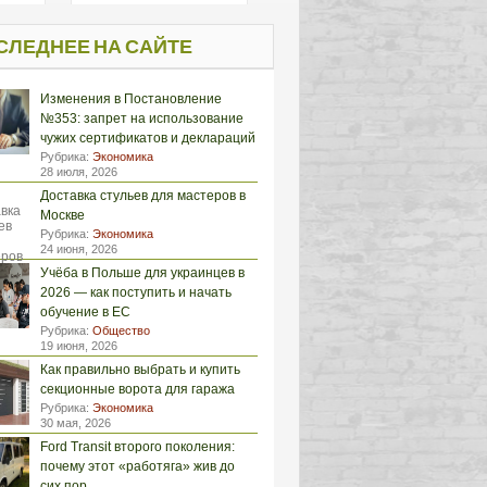
СЛЕДНЕЕ НА САЙТЕ
Изменения в Постановление
№353: запрет на использование
чужих сертификатов и деклараций
Рубрика:
Экономика
28 июля, 2026
Доставка стульев для мастеров в
Москве
Рубрика:
Экономика
24 июня, 2026
Учёба в Польше для украинцев в
2026 — как поступить и начать
обучение в ЕС
Рубрика:
Общество
19 июня, 2026
Как правильно выбрать и купить
секционные ворота для гаража
Рубрика:
Экономика
30 мая, 2026
Ford Transit второго поколения:
почему этот «работяга» жив до
сих пор