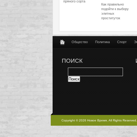
пряного сорта
Как правильно
подойти к выбору
элитных
проституток
Общество
Политика
Спорт
Э
ПОИСК
Copyright © 2026 Новое Время, All Rights Reserved.