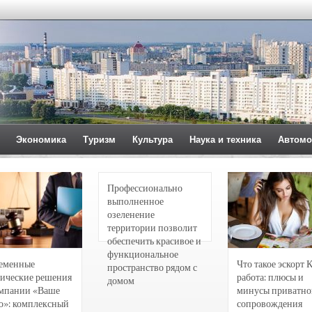
Экономика
Туризм
Культура
Наука и техника
Автомо
Профессионально
выполненное
озеленение
территории позволит
обеспечить красивое и
функциональное
еменные
Что такое эскорт 
пространство рядом с
ические решения
работа: плюсы и
домом
омпании «Ваше
минусы приватно
о»: комплексный
сопровождения