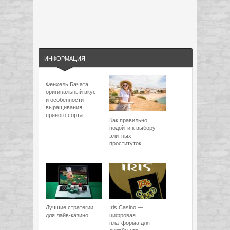
ИНФОРМАЦИЯ
Фенхель Бачата:
оригинальный вкус
и особенности
выращивания
пряного сорта
Как правильно
подойти к выбору
элитных
проституток
Лучшие стратегии
Iris Casino —
для лайв-казино
цифровая
платформа для