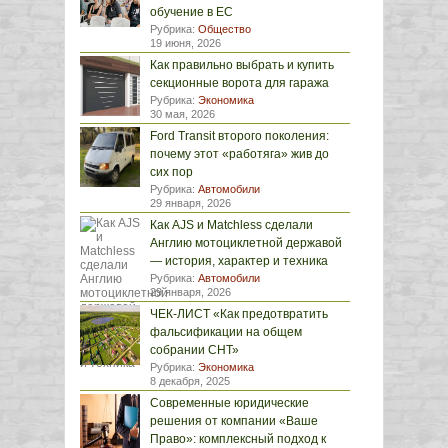
обучение в ЕС
Рубрика:
Общество
19 июня, 2026
Как правильно выбрать и купить
секционные ворота для гаража
Рубрика:
Экономика
30 мая, 2026
Ford Transit второго поколения:
почему этот «работяга» жив до
сих пор
Рубрика:
Автомобили
29 января, 2026
Как AJS и Matchless сделали
Англию мотоциклетной державой
— история, характер и техника
Рубрика:
Автомобили
29 января, 2026
ЧЕК-ЛИСТ «Как предотвратить
фальсификации на общем
собрании СНТ»
Рубрика:
Экономика
8 декабря, 2025
Современные юридические
решения от компании «Ваше
Право»: комплексный подход к