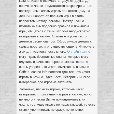
казино. Казино отличаются друг от друга. Для
новичков часто предлагается потренироваться
прежде, чем начать играть по настоящему на
деньги и набраться навыков игры в столь
непростом методе работы. Прежде нужно
изучать очень подробно правила и принципы
игры, общаться с теми, кто уже неоднократно
выигрывал в казино. Опытные игроки часто
делятся своим опытом. Обзор лучше делать с
самых простых игр, существующих в Интернете,
а их для изучения есть много.
Онлайн казино
могут дать бесплатные спины, которые могут
служить в качестве первого взноса, если не
очень уверен, что играя, выиграешь в казино.
Сайт ru-casino.info полезен для тех, кто хочет
играть в казино. Здесь есть история и многое
интересное про игровые автоматы.
Замечено, что есть игроки, которые часто
выигрывают, приступая к играм в казино, но их
не много и, если Вы не принадлежите к их
числу, то лучше играть по нарастающей, то есть
ставки увеличивать не сразу, но конечно,