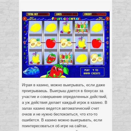
Играя в казино, можно выигрывать, если даже
проигрываешь. Выигрыш дается в бонусах за
участие и совершение определенных
действий,
а уж действия делает каждый игрок в казино. В
залах казино ведется автоматический счет
очков и не нужно беспокоиться, что кто-то
ошибется. В казино можно выигрывать, если
поинтересоваться об игре на сайтах,