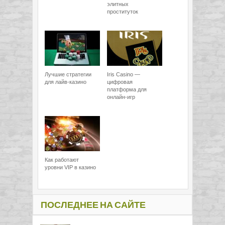
элитных
проституток
Лучшие стратегии
Iris Casino —
для лайв-казино
цифровая
платформа для
онлайн-игр
Как работают
уровни VIP в казино
ПОСЛЕДНЕЕ НА САЙТЕ