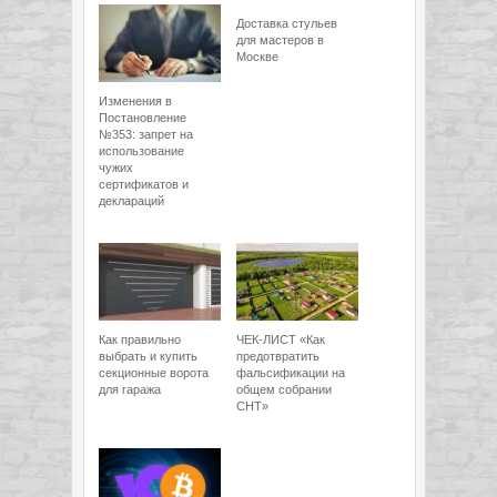
Доставка стульев
для мастеров в
Москве
Изменения в
Постановление
№353: запрет на
использование
чужих
сертификатов и
деклараций
Как правильно
ЧЕК-ЛИСТ «Как
выбрать и купить
предотвратить
секционные ворота
фальсификации на
для гаража
общем собрании
СНТ»