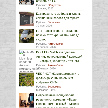
обучение в ЕС
Рубрика:
Общество
19 июня, 2026
Как правильно выбрать и купить
секционные ворота для гаража
Рубрика:
Экономика
30 мая, 2026
Ford Transit второго поколения:
почему этот «работяга» жив до
сих пор
Рубрика:
Автомобили
29 января, 2026
Как AJS и Matchless сделали
Англию мотоциклетной державой
— история, характер и техника
Рубрика:
Автомобили
29 января, 2026
ЧЕК-ЛИСТ «Как предотвратить
фальсификации на общем
собрании СНТ»
Рубрика:
Экономика
8 декабря, 2025
Современные юридические
решения от компании «Ваше
Право»: комплексный подход к