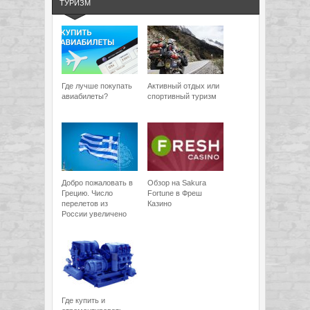
ТУРИЗМ
Где лучше покупать
Активный отдых или
авиабилеты?
спортивный туризм
Добро пожаловать в
Обзор на Sakura
Грецию. Число
Fortune в Фреш
перелетов из
Казино
России увеличено
Где купить и