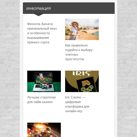
ИНФОРМАЦИЯ
Фенхель Бачата:
оригинальный вкус
и особенности
выращивания
пряного сорта
Как правильно
подойти к выбору
элитных
проституток
Лучшие стратегии
Iris Casino —
для лайв-казино
цифровая
платформа для
онлайн-игр