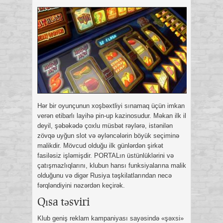
Hər bir oyunçunun xoşbəxtliyi sınamaq üçün imkan
verən etibarlı layihə pin-up kazinosudur. Məkan ilk il
deyil, şəbəkədə çoxlu müsbət rəylərə, istənilən
zövqə uyğun slot və əyləncələrin böyük seçiminə
malikdir. Mövcud olduğu ilk günlərdən şirkət
fasiləsiz işləmişdir. PORTALın üstünlüklərini və
çatışmazlıqlarını, klubun hansı funksiyalarına malik
olduğunu və digər Rusiya təşkilatlarından necə
fərqləndiyini nəzərdən keçirək.
Qısa təsviri
Klub geniş reklam kampaniyası sayəsində «şəxsi»