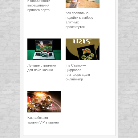
и особенности
выращивания
пряного сорта
Как правильно
подойти к выбору
элитных
проституток
Лучшие стратегии
Iris Casino —
для лайв-казино
цифровая
платформа для
онлайн-игр
Как работают
уровни VIP в казино