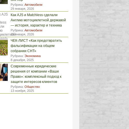
Рубрика:
Автомобили
29 января, 2026
Как AJS и Matchless сделали
Англию мотоциклетной державой
— история, характер и техника
Рубрика:
Автомобили
29 января, 2026
ЧЕК-ЛИСТ «Как предотвратить
фальсификации на общем
собрании СНТ»
Рубрика:
Экономика
8 декабря, 2025
Современные юридические
решения от компании «Ваше
Право»: комплексный подход к
защите интересов клиентов
Рубрика:
Общество
13 ноября, 2025