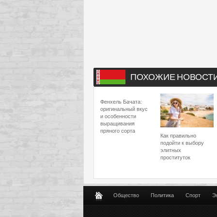
ПОХОЖИЕ НОВОСТ
Фенхель Бачата:
оригинальный вкус
и особенности
выращивания
пряного сорта
Как правильно
подойти к выбору
элитных
проституток
Общество
Политика
Спорт
Э