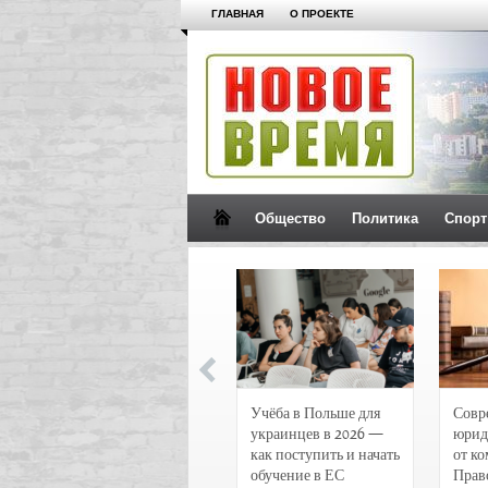
ГЛАВНАЯ
О ПРОЕКТЕ
Общество
Политика
Спорт
Новости и
Учёба в Польше для
Совр
чрезвычайные
украинцев в 2026 —
юрид
происшествия в
как поступить и начать
от к
Воронеже
обучение в ЕС
Прав