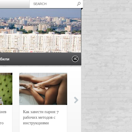
били
Киев
Как завести парня: 7
Новости и
рабочих методов с
чрезвычайные
го
инструкциями
происшествия в
Воронеже