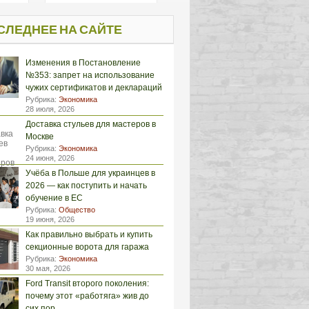
СЛЕДНЕЕ НА САЙТЕ
Изменения в Постановление
№353: запрет на использование
чужих сертификатов и деклараций
Рубрика:
Экономика
28 июля, 2026
Доставка стульев для мастеров в
Москве
Рубрика:
Экономика
24 июня, 2026
Учёба в Польше для украинцев в
2026 — как поступить и начать
обучение в ЕС
Рубрика:
Общество
19 июня, 2026
Как правильно выбрать и купить
секционные ворота для гаража
Рубрика:
Экономика
30 мая, 2026
Ford Transit второго поколения:
почему этот «работяга» жив до
сих пор