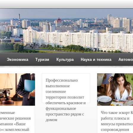
Экономика
Туризм
Культура
Наука и техника
Автомо
Профессионально
выполненное
озеленение
территории позволит
обеспечить красивое и
функциональное
еменные
Что такое эскорт 
пространство рядом с
ические решения
работа: плюсы и
домом
омпании «Ваше
минусы приватно
о»: комплексный
сопровождения