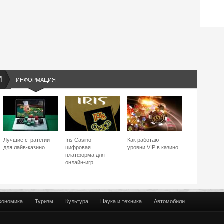
И
ИНФОРМАЦИЯ
Лучшие стратегии
Iris Casino —
Как работают
для лайв-казино
цифровая
уровни VIP в казино
платформа для
онлайн-игр
кономика
Туризм
Культура
Наука и техника
Автомобили