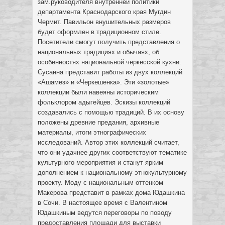
зам.руководителя внутренней политики
департамента Краснодарского края Мугдин
Чермит. Павильон внушительных размеров
будет оформлен в традиционном стиле.
Посетители смогут получить представления о
национальных традициях и обычаях, об
особенностях национальной черкесской кухни.
Сусанна представит работы из двух коллекций
«Ашамез» и «Черкешенка». Эти «золотые»
коллекции были навеяны историческим
фольклором адыгейцев. Эскизы коллекций
создавались с помощью традиций. В их основу
положены древние предания, архивные
материалы, итоги этнографических
исследований. Автор этих коллекций считает,
что они удачнее других соответствуют тематике
культурного мероприятия и станут ярким
дополнением к национальному этнокультурному
проекту. Моду с национальным оттенком
Макерова представит в рамках дома Юдашкина
в Сочи. В настоящее время с Валентином
Юдашкиным ведутся переговоры по поводу
предоставления площади для выставки