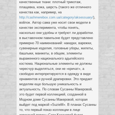
качественные ткани: плотный трикотаж,
плащевка, кожа, шерсть (такого же отличного
качества как, например, на
http://cashmerebox.com.ua/category/aksessuary/
),
войлок. Автор сама уже носит свои модели в
качестве эксперимента, чтобы понять,
насколько они удобны и требуют ли доработки.
в выставочном павильоне будет представлено
примерно 70 наименований: накидки, варежки,
сувенирные изделия, головные уборы, жилеты,
башлыки, манжеты, в общем, элементы
выраженного национального адыгейского
костюма. Национальные элементы не должны
чересчур выделяться, они не «кричат», а
свободно интерпретируются в одежду в виде
орнаментов и ручной драпировки. Это придает
моделям еще большую уникальность и
актуальность. По словам Сусанны Макеровой,
это будет первой коллекцией, созданной в
Модном доме Сусанны Макеровой, которая
выйдет под маркой «SuzieM». В планах Сусанны
то, что первый показ коллекции в лице
известной певицы Сати Казановой будет