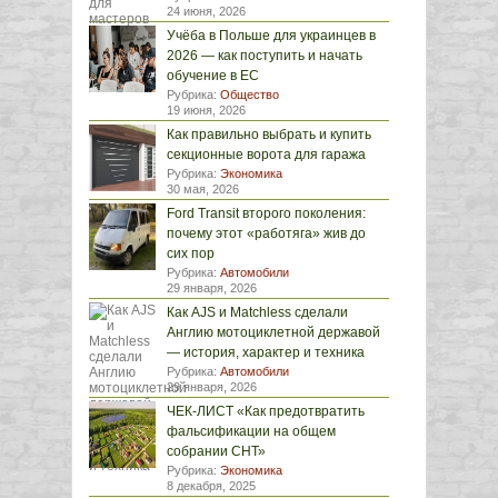
24 июня, 2026
Учёба в Польше для украинцев в
2026 — как поступить и начать
обучение в ЕС
Рубрика:
Общество
19 июня, 2026
Как правильно выбрать и купить
секционные ворота для гаража
Рубрика:
Экономика
30 мая, 2026
Ford Transit второго поколения:
почему этот «работяга» жив до
сих пор
Рубрика:
Автомобили
29 января, 2026
Как AJS и Matchless сделали
Англию мотоциклетной державой
— история, характер и техника
Рубрика:
Автомобили
29 января, 2026
ЧЕК-ЛИСТ «Как предотвратить
фальсификации на общем
собрании СНТ»
Рубрика:
Экономика
8 декабря, 2025