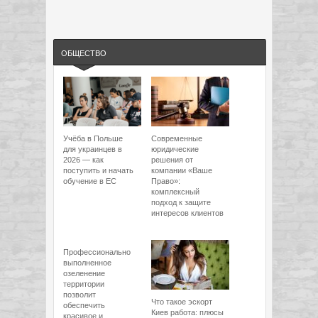
ОБЩЕСТВО
Учёба в Польше
Современные
для украинцев в
юридические
2026 — как
решения от
поступить и начать
компании «Ваше
обучение в ЕС
Право»:
комплексный
подход к защите
интересов клиентов
Профессионально
выполненное
озеленение
территории
позволит
Что такое эскорт
обеспечить
Киев работа: плюсы
красивое и