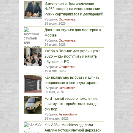
Изменения в Постановление
№353: запрет на использование
чужих сертификатов и деклараций
Рубрика:
Экономика
28 июля, 2026
Доставка стульев для мастеров в
Москве
Рубрика:
Экономика
24 июня, 2026
Учёба в Польше для украинцев в
2026 — как поступить и начать
обучение в ЕС
Рубрика:
Общество
19 июня, 2026
Как правильно выбрать и купить
секционные ворота для гаража
Рубрика:
Экономика
30 мая, 2026
Ford Transit второго поколения:
почему этот «работяга» жив до
сих пор
Рубрика:
Автомобили
29 января, 2026
Как AJS и Matchless сделали
Англию мотоциклетной державой