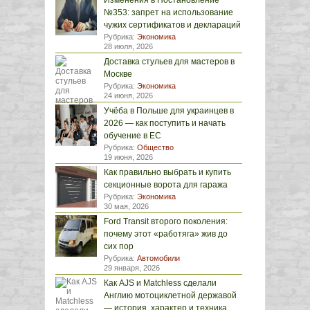
Изменения в Постановление
№353: запрет на использование
чужих сертификатов и деклараций
Рубрика:
Экономика
28 июля, 2026
Доставка стульев для мастеров в
Москве
Рубрика:
Экономика
24 июня, 2026
Учёба в Польше для украинцев в
2026 — как поступить и начать
обучение в ЕС
Рубрика:
Общество
19 июня, 2026
Как правильно выбрать и купить
секционные ворота для гаража
Рубрика:
Экономика
30 мая, 2026
Ford Transit второго поколения:
почему этот «работяга» жив до
сих пор
Рубрика:
Автомобили
29 января, 2026
Как AJS и Matchless сделали
Англию мотоциклетной державой
— история, характер и техника