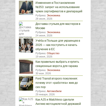
Изменения в Постановление
№353: запрет на использование
чужих сертификатов и деклараций
Рубрика:
Экономика
28 июля, 2026
Доставка стульев для мастеров в
Москве
Рубрика:
Экономика
24 июня, 2026
Учёба в Польше для украинцев в
2026 — как поступить и начать
обучение в ЕС
Рубрика:
Общество
19 июня, 2026
Как правильно выбрать и купить
секционные ворота для гаража
Рубрика:
Экономика
30 мая, 2026
Ford Transit второго поколения:
почему этот «работяга» жив до
сих пор
Рубрика:
Автомобили
29 января, 2026
Как AJS и Matchless сделали
Англию мотоциклетной державой