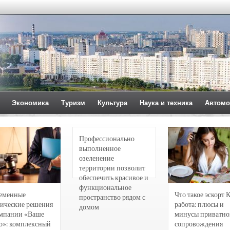
Экономика
Туризм
Культура
Наука и техника
Автомо
Профессионально
выполненное
озеленение
территории позволит
обеспечить красивое и
функциональное
еменные
Что такое эскорт 
пространство рядом с
ические решения
работа: плюсы и
домом
омпании «Ваше
минусы приватно
о»: комплексный
сопровождения