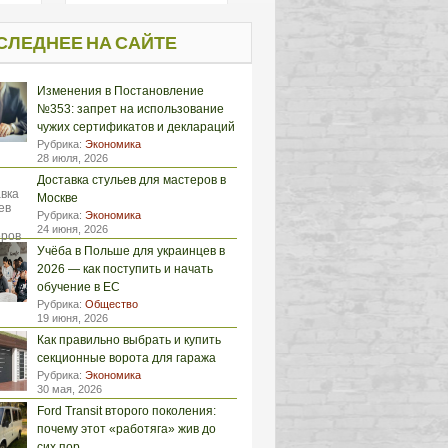
СЛЕДНЕЕ НА САЙТЕ
Изменения в Постановление
№353: запрет на использование
чужих сертификатов и деклараций
Рубрика:
Экономика
28 июля, 2026
Доставка стульев для мастеров в
Москве
Рубрика:
Экономика
24 июня, 2026
Учёба в Польше для украинцев в
2026 — как поступить и начать
обучение в ЕС
Рубрика:
Общество
19 июня, 2026
Как правильно выбрать и купить
секционные ворота для гаража
Рубрика:
Экономика
30 мая, 2026
Ford Transit второго поколения:
почему этот «работяга» жив до
сих пор