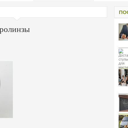
од к защите
ресов клиентов
ПО
кролинзы