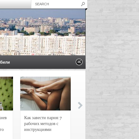
били
Киев
Как завести парня: 7
Новости и
рабочих методов с
чрезвычайные
го
инструкциями
происшествия в
Воронеже