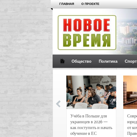
ГЛАВНАЯ
О ПРОЕКТЕ
Общество
Политика
Спорт
Новости и
Учёба в Польше для
Совр
чрезвычайные
украинцев в 2026 —
юрид
происшествия в
как поступить и начать
от к
Воронеже
обучение в ЕС
Прав