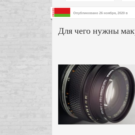
подх
инте
Опубликовано
26 ноября, 2020
в
Для чего нужны ма