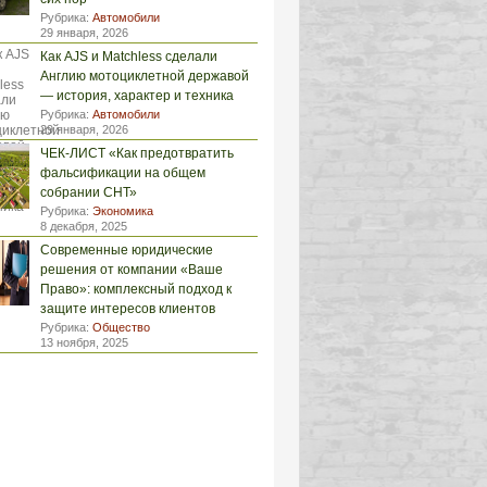
Рубрика:
Автомобили
29 января, 2026
Как AJS и Matchless сделали
Англию мотоциклетной державой
— история, характер и техника
Рубрика:
Автомобили
29 января, 2026
ЧЕК-ЛИСТ «Как предотвратить
фальсификации на общем
собрании СНТ»
Рубрика:
Экономика
8 декабря, 2025
Современные юридические
решения от компании «Ваше
Право»: комплексный подход к
защите интересов клиентов
Рубрика:
Общество
13 ноября, 2025