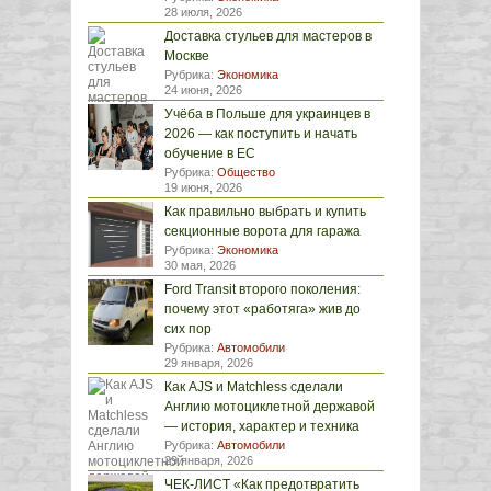
28 июля, 2026
Доставка стульев для мастеров в
Москве
Рубрика:
Экономика
24 июня, 2026
Учёба в Польше для украинцев в
2026 — как поступить и начать
обучение в ЕС
Рубрика:
Общество
19 июня, 2026
Как правильно выбрать и купить
секционные ворота для гаража
Рубрика:
Экономика
30 мая, 2026
Ford Transit второго поколения:
почему этот «работяга» жив до
сих пор
Рубрика:
Автомобили
29 января, 2026
Как AJS и Matchless сделали
Англию мотоциклетной державой
— история, характер и техника
Рубрика:
Автомобили
29 января, 2026
ЧЕК-ЛИСТ «Как предотвратить